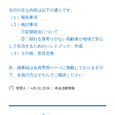
当日の主な内容は以下の通りです。
（１）報告事項
（２）検討事項
①定期総会について
②「頼れる身寄りがない高齢者が地域で安心
して生活するためのハンドブック」作成
（３）その他、意見交換
尚、議事録は会員専用ページに掲載しておりますの
で、会員の方はそちらでご確認ください
投
投
カ
管理人
4月 22, 2026
本会活動情報
稿
稿
テ
者
日:
ゴ
リ
ー