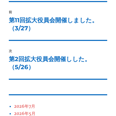
投
前
稿
第11回拡大役員会開催しました。
前
の
（3/27）
ナ
投
ビ
稿:
ゲ
次
第2回拡大役員会開催しした。
次
ー
の
（5/26）
シ
投
稿:
ョ
ン
2026年7月
2026年5月