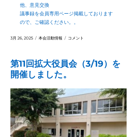
他、意見交換
議事録を会員専用ページ掲載しております
ので、ご確認ください。。
投
カ
第
3月 26, 2025
本会活動情報
コメント
稿
テ
1
日:
ゴ
回
リ
拡
第11回拡大役員会（3/19）を
ー
大
役
開催しました。
員
会
を
4/25（金）
に
開
催
し
ま
し