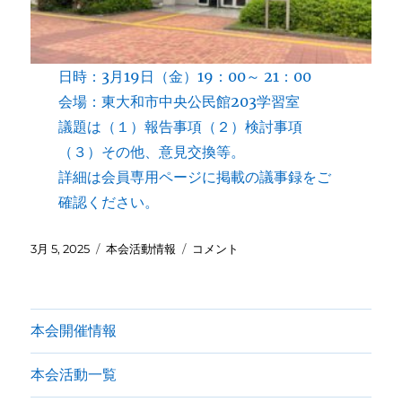
た。
に
日時：3月19日（金）19：00～ 21：00
会場：東大和市中央公民館203学習室
議題は（１）報告事項（２）検討事項
（３）その他、意見交換等。
詳細は会員専用ページに掲載の議事録をご
確認ください。
投
カ
第
3月 5, 2025
本会活動情報
コメント
稿
テ
11
日:
ゴ
回
リ
拡
ー
大
本会開催情報
役
員
本会活動一覧
会
（3/19）