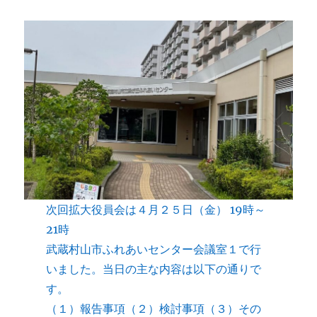
次回拡大役員会は４月２５日（金） 19時～
21時
武蔵村山市ふれあいセンター会議室１で行
いました。当日の主な内容は以下の通りで
す。
（１）報告事項（２）検討事項（３）その