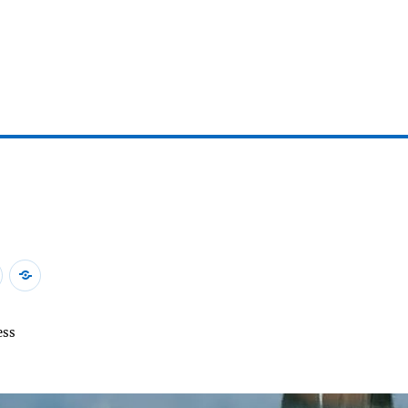
会
身
員
寄
専
り
ess
用
が
ペ
な
ー
い