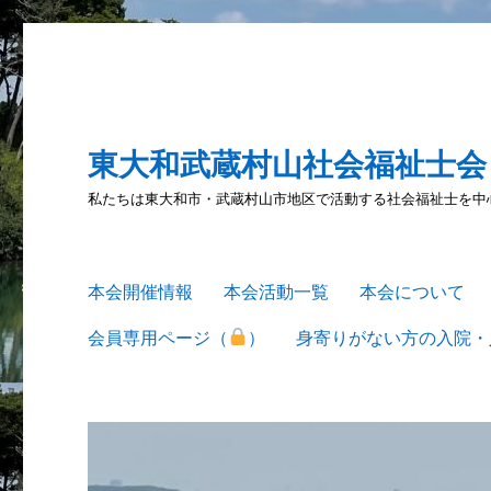
東大和武蔵村山社会福祉士会
私たちは東大和市・武蔵村山市地区で活動する社会福祉士を中
本会開催情報
本会活動一覧
本会について
会員専用ページ（
）
身寄りがない方の入院・入