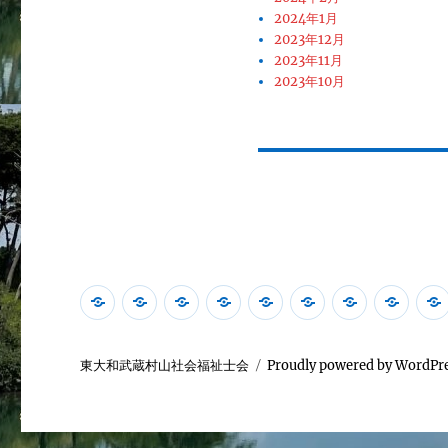
2024年1月
2023年12月
2023年11月
2023年10月
本
本
本
本
主
お
本
社
会
会
会
会
な
問
会
会
開
活
に
中
活
い
Facebook
福
東大和武蔵村山社会福祉士会
Proudly powered by WordPr
催
動
つ
期
動
合
祉
情
一
い
計
場
わ
士
報
覧
て
画
所
せ
の