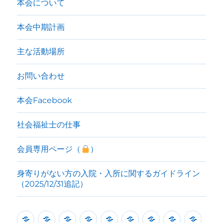
開
本会について
催
し
本会中期計画
ま
し
主な活動場所
た。
に
お問い合わせ
本会Facebook
社会福祉士の仕事
会員専用ページ（
）
身寄りがない方の入院・入所に関するガイドライン
（2025/12/31追記）
本
本
本
本
主
お
本
社
会