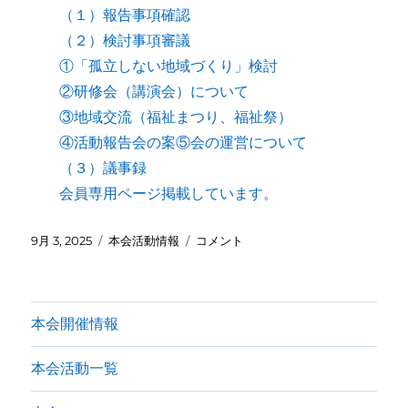
（１）報告事項確認
（２）検討事項審議
①「孤立しない地域づくり」検討
②研修会（講演会）について
③地域交流（福祉まつり、福祉祭）
④活動報告会の案⑤会の運営について
（３）議事録
会員専用ページ掲載しています。
投
カ
第
9月 3, 2025
本会活動情報
コメント
稿
テ
５
日:
ゴ
回
リ
拡
ー
大
本会開催情報
役
員
本会活動一覧
会
を