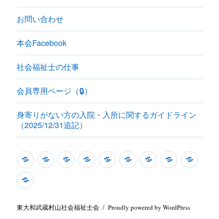
お問い合わせ
本会Facebook
社会福祉士の仕事
会員専用ページ（🔒）
身寄りがない方の入院・入所に関するガイドライン
（2025/12/31追記）
本
本
本
本
主
お
本
社
会
会
会
会
会
な
問
会
会
員
身
開
活
に
中
活
い
Facebook
福
専
寄
催
動
つ
期
動
合
祉
用
り
東大和武蔵村山社会福祉士会
Proudly powered by WordPress
情
一
い
計
場
わ
士
ペ