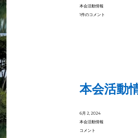
稿
カ
本会活動情報
日:
テ
第
1件のコメント
ゴ
２
リ
回
ー
拡
大
役
員
会
を
開
催
本会活動
致
し
ま
し
た。
投
6月 2, 2024
へ
稿
カ
本会活動情報
の
日:
テ
本
コメント
ゴ
会