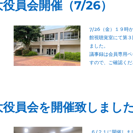
役員会開催（7/26）
7/26（金）１９時
館視聴覚室にて第３
ました。
議事録は会員専用ペ
すので、ご確認くだ
大役員会を開催致しまし
６/２１に開催しま