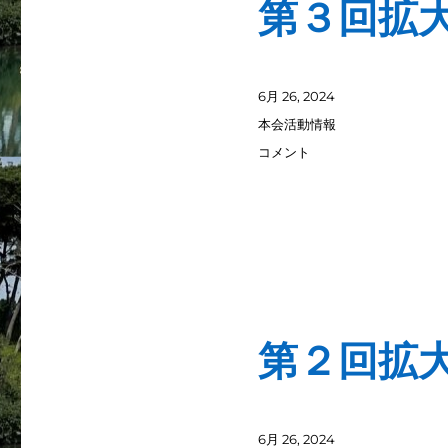
第３回拡大
投
6月 26, 2024
稿
カ
本会活動情報
日:
テ
第
コメント
ゴ
３
リ
回
ー
拡
大
役
員
会
開
催
第２回拡
（7/26）
に
投
6月 26, 2024