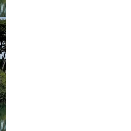
リ
活
ー
動
情
情
報
に