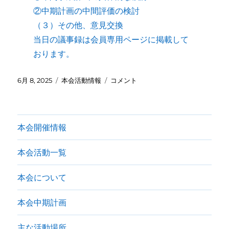
②中期計画の中間評価の検討
（３）その他、意見交換
当日の議事録は会員専用ページに掲載して
おります。
投
カ
第
6月 8, 2025
本会活動情報
コメント
稿
テ
２
日:
ゴ
回
リ
地
ー
区
本会開催情報
会
拡
本会活動一覧
大
役
員
本会について
会
（6/20）
本会中期計画
を
開
主な活動場所