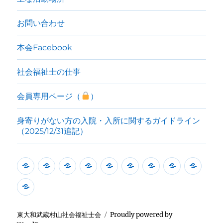
催
し
ま
お問い合わせ
し
た。
本会Facebook
に
社会福祉士の仕事
会員専用ページ（
）
身寄りがない方の入院・入所に関するガイドライン
（2025/12/31追記）
本
本
本
本
主
お
本
社
会
会
会
会
会
な
問
会
会
員
身
開
活
に
中
活
い
Facebook
福
専
寄
催
動
つ
期
動
合
祉
用
り
東大和武蔵村山社会福祉士会
Proudly powered by
情
一
い
計
場
わ
士
ペ