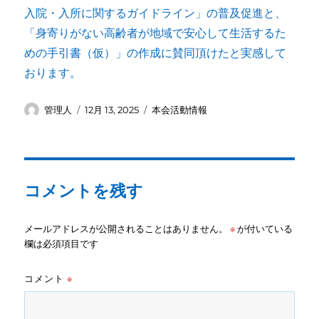
入院・入所に関するガイドライン」の普及促進と、
「身寄りがない高齢者が地域で安心して生活するた
めの手引書（仮）」の作成に賛同頂けたと実感して
おります。
投
投
カ
管理人
12月 13, 2025
本会活動情報
稿
稿
テ
者
日:
ゴ
リ
ー
コメントを残す
メールアドレスが公開されることはありません。
※
が付いている
欄は必須項目です
コメント
※