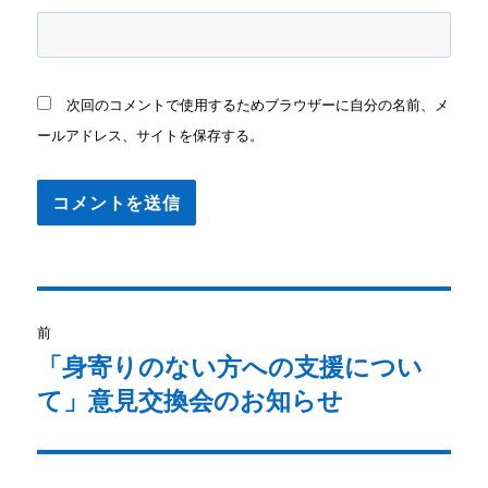
次回のコメントで使用するためブラウザーに自分の名前、メ
ールアドレス、サイトを保存する。
投
前
稿
「身寄りのない方への支援につい
前
の
て」意見交換会のお知らせ
ナ
投
ビ
稿: