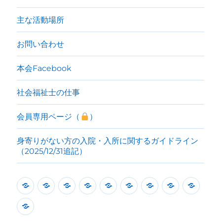
主な活動場所
お問い合わせ
本会Facebook
社会福祉士の仕事
会員専用ページ（
）
身寄りがない方の入院・入所に関するガイドライン
（2025/12/31追記）
本
本
本
本
主
お
本
社
会
会
会
会
会
な
問
会
会
員
身
開
活
に
中
活
い
Facebook
福
専
寄