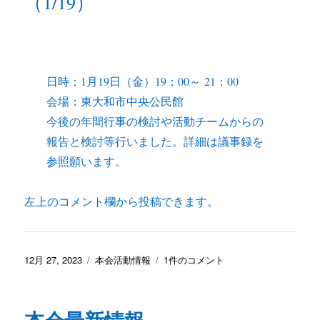
（1/19）
日時：1月19日（金）19：00～ 21：00
会場：東大和市中央公民館
今後の年間行事の検討や活動チームからの
報告と検討等行いました。詳細は議事録を
参照願います。
左上のコメント欄から投稿できます。
投
カ
本
12月 27, 2023
本会活動情報
1件のコメント
稿
テ
会
日:
ゴ
最
リ
新
本会最新情報
ー
情