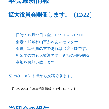
報
へ
拡大役員会開催します。（12/22）
の
日時：12月22日（金）19：00～ 21：00
会場：武蔵村山市ふれあいセンター
会員、準会員の方であれば出席可能です。
初めての方も大歓迎です。皆様の積極的な
参加をお願い致します。
左上のコメント欄から投稿できます。
投
カ
本
11月 27, 2023
本会活動情報
1件のコメント
稿
テ
会
日:
ゴ
最
リ
新
学習会の報告
ー
情