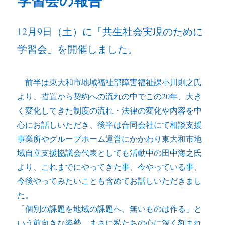
報
へ
12月9日（土）に「共生社会実現のために
の
学習会」を開催しました。
前半は東大和市地域福祉部障害福祉課小川則之氏
より、措置から契約への流れの中でこの20年、大き
く変化してきた制度の流れ・法律の変化や内容を中
心にお話しいただき、後半は合同会社にて相談支援
事業所やグループホーム運営にかかわり東大和市地
域自立支援協議会代表としても活動中の田中海之氏
より、これまでにやってきた事、今やっている事、
今後やってみたいことも含めてお話しいただきまし
た。
「個別の課題を地域の課題へ、無いものは作る」と
いう前向きな姿勢、まさに私たちの心に深く刻まれ